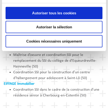
DÉSENFUMAGE
Autoriser tous les cookies
SPL PARISEINE
Coordination SSI pour la rénovation urbaine et paysagère
Autoriser la sélection
du site de la Tour Eiffel à Paris (75)
Conseil Départemental de la Manche
Cookies nécessaires uniquement
Maîtrise d’oeuvre et coordination SSI pour le
remplacement du SSI du collège de Portbail (50)
Maîtrise d’oeuvre et coordination SSI pour le
remplacement du SSI du collège de d’Equeurdreville-
Hainneville (50)
Coordination SSI pour la construction d’un centre
d’hébergement pour adolescent à Saint-Lô (50)
EIFFAGE Immobilier
Coordination SSI dans le cadre de la construction d’une
résidence sénior à Cherbourg-en-Cotentin (50)