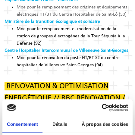
Moe pour le remplacement des origines et équipements
électriques HT/BT du Centre Hospitalier de Saint-Lô (50)
Ministère de la transition écologique et solidaire
Moe pour le remplacement et modernisation de la
station de groupes électrogènes de la Tour Séquoia à la
Défense (92)
Centre Hospitalier Intercommunal de Villeneuve Saint-Georges
Moe pour la rénovation du poste HT/BT S2 du centre
hospitalier de Villeneuve Saint-Georges (94)
RENOVATION & OPTIMISATION
ÉNERGÉTIQUE // BBC RÉNOVATION /
ETUDES STD ET E+C-
Consentement
Détails
À propos des cookies
Ville de Cherbourg-en-Cotentin
Moe pour la rénovation (BBC Rénovation) du centre