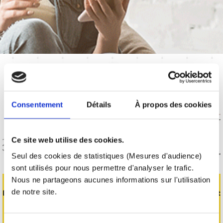
Consentement
Détails
À propos des cookies
Ce site web utilise des cookies.
Seul des cookies de statistiques (Mesures d'audience)
sont utilisés pour nous permettre d'analyser le trafic.
Nous ne partageons aucunes informations sur l'utilisation
de notre site.
Le BIM : abréviation de Building Information Modeling qui pourrait
se
traduire en français par « modélisation des données du bâtiment